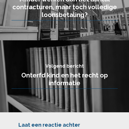
contracturen, maar toch volledige
loonsbetaling?
Volgend bericht
Onterfd kind en het recht op
informatie
Laat een reactie achter