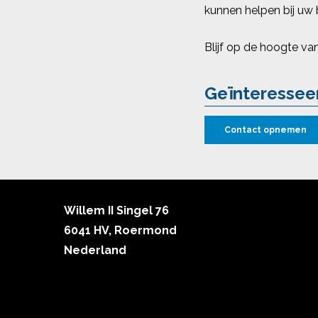
kunnen helpen bij uw
Blijf op de hoogte va
Geïnteressee
Contact opnemen
Willem II Singel 76
6041 HV, Roermond
Nederland
Klachten
Algemene voorwaarden