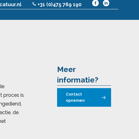
atuur.nl
+31 (0)475 769 190
Meer
informatie?
de
t proces is
Contact
opnemen
ingediend,
ectie, de
het