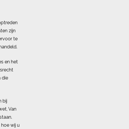
 optreden
ten zijn
ervoor te
handeld.
es en het
rsrecht
 die
 bij
wet, Van
staan.
hoe wij u