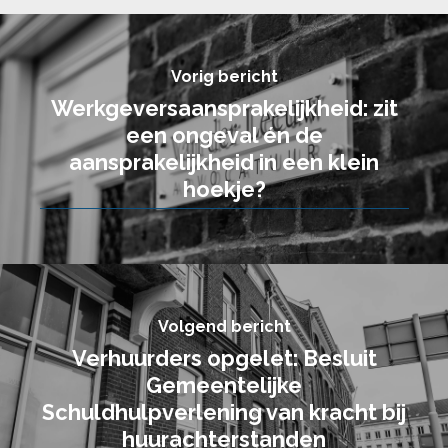
Vorig bericht
Werkgeversaansprakelijkheid: zit
een ongeval én de
aansprakelijkheid in een klein
hoekje?
Volgend bericht
Verhuurders opgelet: Besluit
Gemeentelijke
Schuldhulpverlening van kracht bij
huurachterstanden